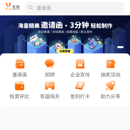
邀请函
邀请函
招聘
企业宣传
抽奖活动
投票评比
答题闯关
签到打卡
助力分享